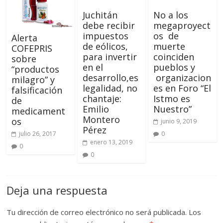
Juchitán
No a los
debe recibir
megaproyect
impuestos
os de
Alerta
de eólicos,
muerte
COFEPRIS
para invertir
coinciden
sobre
en el
pueblos y
“productos
desarrollo,es
organizacion
milagro” y
legalidad, no
es en Foro “El
falsificación
chantaje:
Istmo es
de
Emilio
Nuestro”
medicament
Montero
os
junio 9, 2019
Pérez
0
julio 26, 2017
enero 13, 2019
0
0
Deja una respuesta
Tu dirección de correo electrónico no será publicada.
Los