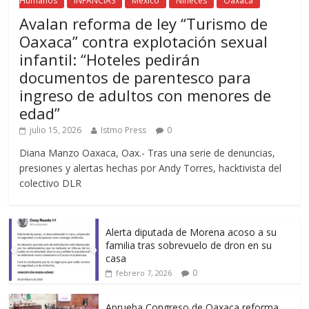
Humanos
INFANCIAS
México
Niñeces
Oaxaca
Avalan reforma de ley “Turismo de
Oaxaca” contra explotación sexual
infantil: “Hoteles pedirán
documentos de parentesco para
ingreso de adultos con menores de
edad”
julio 15, 2026
Istmo Press
0
Diana Manzo Oaxaca, Oax.- Tras una serie de denuncias,
presiones y alertas hechas por Andy Torres, hacktivista del
colectivo DLR
Alerta diputada de Morena acoso a su
familia tras sobrevuelo de dron en su
casa
0
febrero 7, 2026
Aprueba Congreso de Oaxaca reforma