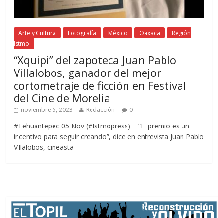
Arte y Cultura
Fotografía
México
Oaxaca
Región
Istmo
“Xquipi” del zapoteca Juan Pablo
Villalobos, ganador del mejor
cortometraje de ficción en Festival
del Cine de Morelia
noviembre 5, 2023
Redacción
0
#Tehuantepec 05 Nov (#Istmopress) – “El premio es un
incentivo para seguir creando”, dice en entrevista Juan Pablo
Villalobos, cineasta