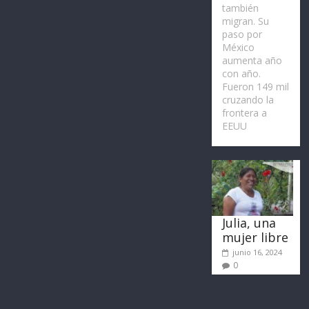
también
migran. Su
paso por
México
aumenta año
con año.
Fueron 149 mil
cruzando la
frontera a
EEUU
Julia, una
mujer libre
junio 16, 2024
0