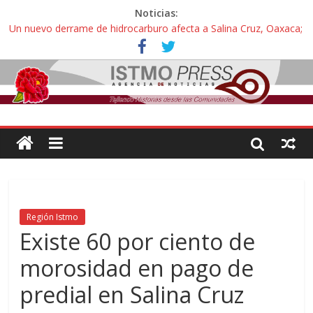
Noticias:
Un nuevo derrame de hidrocarburo afecta a Salina Cruz, Oaxaca;
ahora pescadores de Salinas del Marqués denuncian daños de
Pemex
Ángel, el joven autista expulsado por la Universidad Bienestar de
Ixtepec, Oaxaca vuelve a las aulas tras amparo
Familiares de periodista Alejandro Leyva se reúnen con titular de
la SEGOB y exigen detener a los autores materiales e
intelectuales de su asesinato
Alertan pescadores de Juchitán, Oaxaca de nuevo despojo de su
territorio para construir un parque eólico
Pescadores y comuneros ikoots detienen la extracción ilegal de
material pétreo de gravera Oyamel
Región Istmo
Existe 60 por ciento de
morosidad en pago de
predial en Salina Cruz