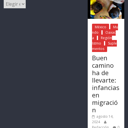
México
Mu
ndo
Oaxac
a
Región
Istmo
Suple
mentos
Buen
camino
ha de
llevarte:
infancias
en
migració
n
agosto 14,
2024
Redacción
0