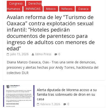
Congreso
Derechos
Humanos
INFANCIAS
México
Niñeces
Oaxaca
Avalan reforma de ley “Turismo de
Oaxaca” contra explotación sexual
infantil: “Hoteles pedirán
documentos de parentesco para
ingreso de adultos con menores de
edad”
julio 15, 2026
Istmo Press
0
Diana Manzo Oaxaca, Oax.- Tras una serie de denuncias,
presiones y alertas hechas por Andy Torres, hacktivista del
colectivo DLR
Alerta diputada de Morena acoso a su
familia tras sobrevuelo de dron en su
casa
0
febrero 7, 2026