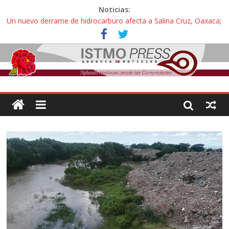
Noticias:
Un nuevo derrame de hidrocarburo afecta a Salina Cruz, Oaxaca;
ahora pescadores de Salinas del Marqués denuncian daños de
Pemex
Ángel, el joven autista expulsado por la Universidad Bienestar de
Ixtepec, Oaxaca vuelve a las aulas tras amparo
Familiares de periodista Alejandro Leyva se reúnen con titular de
la SEGOB y exigen detener a los autores materiales e
intelectuales de su asesinato
Alertan pescadores de Juchitán, Oaxaca de nuevo despojo de su
territorio para construir un parque eólico
Pescadores y comuneros ikoots detienen la extracción ilegal de
material pétreo de gravera Oyamel