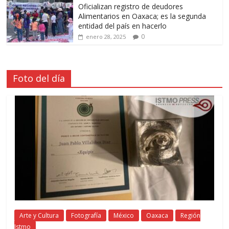
Oficializan registro de deudores
Alimentarios en Oaxaca; es la segunda
entidad del país en hacerlo
0
enero 28, 2025
Foto del día
Arte y Cultura
Fotografía
México
Oaxaca
Región
Istmo