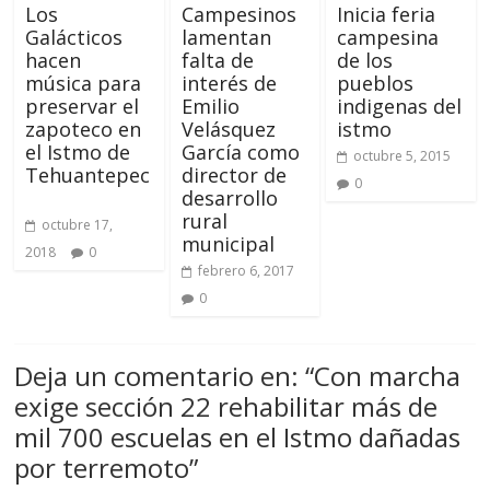
Los
Campesinos
Inicia feria
Galácticos
lamentan
campesina
hacen
falta de
de los
música para
interés de
pueblos
preservar el
Emilio
indigenas del
zapoteco en
Velásquez
istmo
el Istmo de
García como
octubre 5, 2015
Tehuantepec
director de
0
desarrollo
rural
octubre 17,
municipal
2018
0
febrero 6, 2017
0
Deja un comentario en: “
Con marcha
exige sección 22 rehabilitar más de
mil 700 escuelas en el Istmo dañadas
por terremoto
”