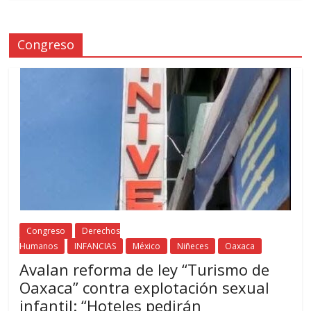
Congreso
Congreso
Derechos
Humanos
INFANCIAS
México
Niñeces
Oaxaca
Avalan reforma de ley “Turismo de
Oaxaca” contra explotación sexual
infantil: “Hoteles pedirán