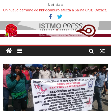
Noticias:
Un nuevo derrame de hidrocarburo afecta a Salina Cruz, Oaxaca;
ahora pescadores de Salinas del Marqués denuncian daños de
Pemex
Ángel, el joven autista expulsado por la Universidad Bienestar de
Ixtepec, Oaxaca vuelve a las aulas tras amparo
Familiares de periodista Alejandro Leyva se reúnen con titular de
la SEGOB y exigen detener a los autores materiales e
intelectuales de su asesinato
Alertan pescadores de Juchitán, Oaxaca de nuevo despojo de su
territorio para construir un parque eólico
Pescadores y comuneros ikoots detienen la extracción ilegal de
material pétreo de gravera Oyamel