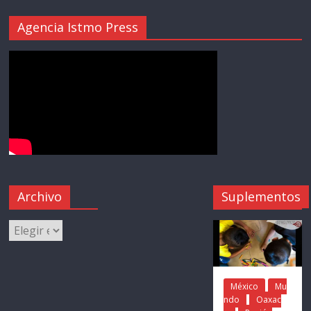
Agencia Istmo Press
Archivo
Suplementos
México
Mu
ndo
Oaxac