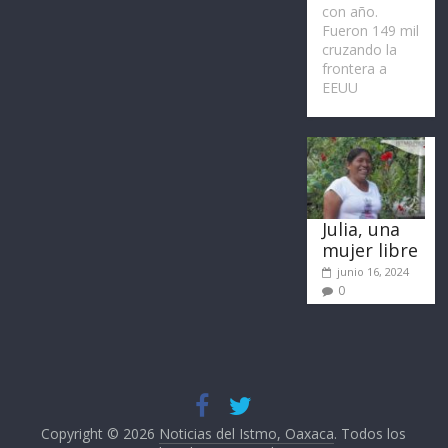
con año.
Fueron 149 mil
cruzando la
frontera a
EEUU
Julia, una
mujer libre
junio 16, 2024
0
Copyright © 2026
Noticias del Istmo, Oaxaca
. Todos los