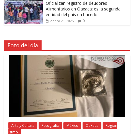
Oficializan registro de deudores
Alimentarios en Oaxaca; es la segunda
entidad del país en hacerlo
0
enero 28, 2025
Foto del día
Arte y Cultura
Fotografía
México
Oaxaca
Región
Istmo