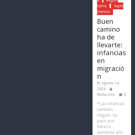
a
Región
Istmo
Suple
mentos
Buen
camino
ha de
llevarte:
infancias
en
migració
n
agosto 14,
2024
Redacción
0
*Las infancias
también
migran. Su
paso por
México
aumenta año