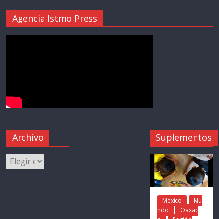
Agencia Istmo Press
Archivo
Suplementos
México
Mu
ndo
Oaxac