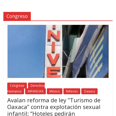
Congreso
Congreso
Derechos
Humanos
INFANCIAS
México
Niñeces
Oaxaca
Avalan reforma de ley “Turismo de
Oaxaca” contra explotación sexual
infantil: “Hoteles pedirán