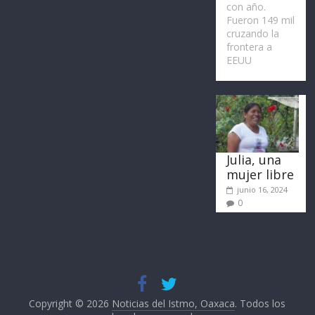
con año.
Fueron 149 mil
cruzando la
frontera a
EEUU
Julia, una
mujer libre
junio 16, 2024
0
Copyright © 2026
Noticias del Istmo, Oaxaca
. Todos los