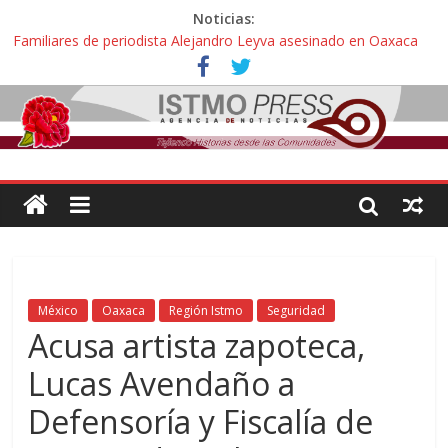
Noticias:
Familiares de periodista Alejandro Leyva asesinado en Oaxaca
protestan y exigen justicia en desfile de delegaciones
Alertan pescadores de Juchitán, Oaxaca de nuevo despojo de su
territorio para construir un parque eólico
Pescadores y comuneros ikoots detienen la extracción ilegal de
material pétreo de gravera Oyamel
Un nuevo derrame de hidrocarburo afecta a Salina Cruz, Oaxaca;
ahora pescadores de Salinas del Marqués denuncian daños de
Pemex
🎧Capítulo 2 : CUIDAR A MI HIJA CON SÍNDROME DE DOWN
México
Oaxaca
Región Istmo
Seguridad
Acusa artista zapoteca,
Lucas Avendaño a
Defensoría y Fiscalía de