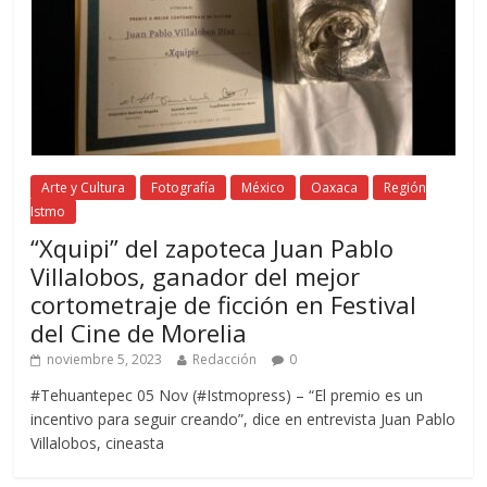
Arte y Cultura
Fotografía
México
Oaxaca
Región
Istmo
“Xquipi” del zapoteca Juan Pablo
Villalobos, ganador del mejor
cortometraje de ficción en Festival
del Cine de Morelia
noviembre 5, 2023
Redacción
0
#Tehuantepec 05 Nov (#Istmopress) – “El premio es un
incentivo para seguir creando”, dice en entrevista Juan Pablo
Villalobos, cineasta