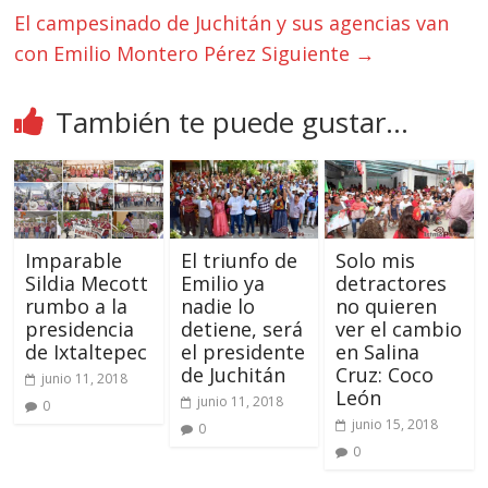
El campesinado de Juchitán y sus agencias van
con Emilio Montero Pérez
Siguiente →
También te puede gustar...
Imparable
El triunfo de
Solo mis
Sildia Mecott
Emilio ya
detractores
rumbo a la
nadie lo
no quieren
presidencia
detiene, será
ver el cambio
de Ixtaltepec
el presidente
en Salina
de Juchitán
Cruz: Coco
junio 11, 2018
León
junio 11, 2018
0
junio 15, 2018
0
0