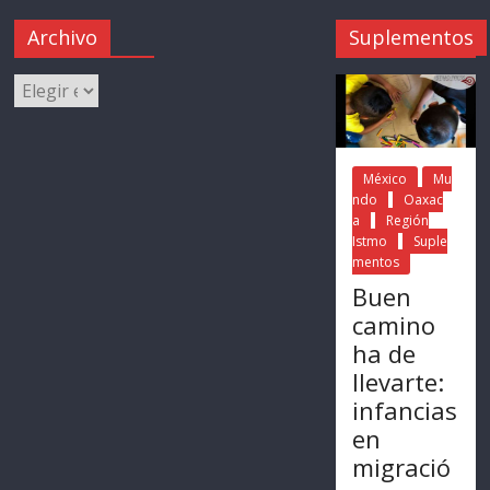
Archivo
Suplementos
México
Mu
ndo
Oaxac
a
Región
Istmo
Suple
mentos
Buen
camino
ha de
llevarte:
infancias
en
migració