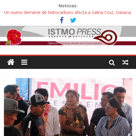
Noticias:
Un nuevo derrame de hidrocarburo afecta a Salina Cruz, Oaxaca;
ahora pescadores de Salinas del Marqués denuncian daños de
Pemex
Ángel, el joven autista expulsado por la Universidad Bienestar de
Ixtepec, Oaxaca vuelve a las aulas tras amparo
Familiares de periodista Alejandro Leyva se reúnen con titular de
la SEGOB y exigen detener a los autores materiales e
intelectuales de su asesinato
Alertan pescadores de Juchitán, Oaxaca de nuevo despojo de su
territorio para construir un parque eólico
Pescadores y comuneros ikoots detienen la extracción ilegal de
material pétreo de gravera Oyamel