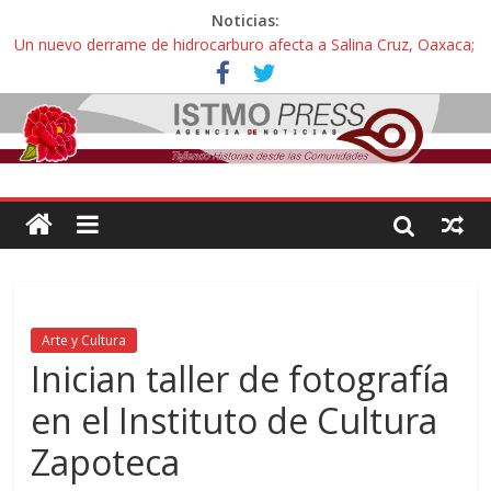
Noticias:
Un nuevo derrame de hidrocarburo afecta a Salina Cruz, Oaxaca;
ahora pescadores de Salinas del Marqués denuncian daños de
Pemex
Ángel, el joven autista expulsado por la Universidad Bienestar de
Ixtepec, Oaxaca vuelve a las aulas tras amparo
Familiares de periodista Alejandro Leyva se reúnen con titular de
la SEGOB y exigen detener a los autores materiales e
intelectuales de su asesinato
Alertan pescadores de Juchitán, Oaxaca de nuevo despojo de su
territorio para construir un parque eólico
Pescadores y comuneros ikoots detienen la extracción ilegal de
material pétreo de gravera Oyamel
Arte y Cultura
Inician taller de fotografía
en el Instituto de Cultura
Zapoteca