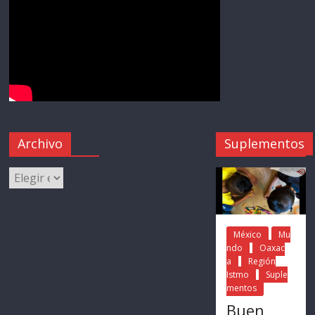
Archivo
Suplementos
México
Mu
ndo
Oaxac
a
Región
Istmo
Suple
mentos
Buen