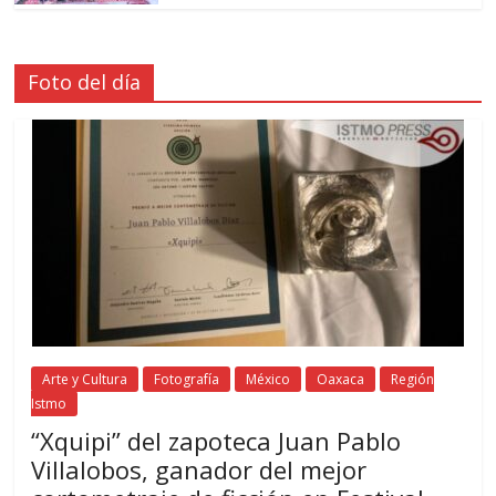
Foto del día
Arte y Cultura
Fotografía
México
Oaxaca
Región
Istmo
“Xquipi” del zapoteca Juan Pablo
Villalobos, ganador del mejor